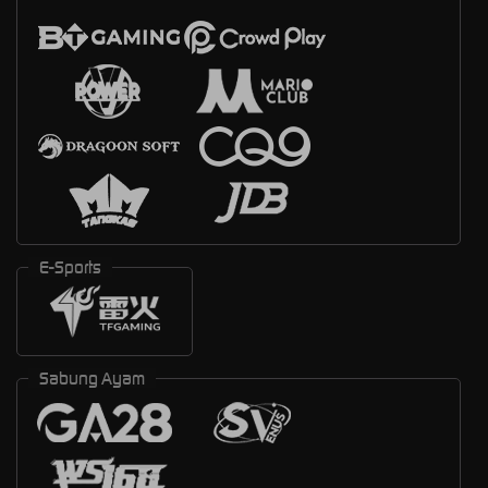
E-Sports
Sabung Ayam