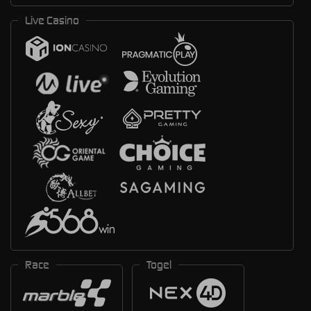
Live Casino
Race
Togel