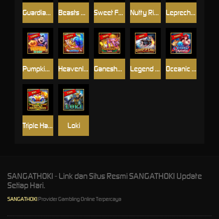
Guardian of the Museum
Beasts Of Luck
Sweet Frenzy
Nutty Riches
Leprechaun Bonanza
Pumpkins Go Lucky
Heavenly Fortunes
Ganesha Luck
Legend Of Eagle
Oceanic Melodies
Triple Happiness
Loki
SANGATHOKI - Link dan Situs Resmi SANGATHOKI Update
Setiap Hari.
SANGATHOKI
Provider Gambling Online Terpercaya