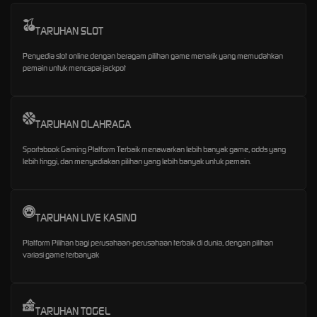
TARUHAN SLOT
Penyedia slot online dengan beragam pilihan game menarik yang memudahkan
pemain untuk mencapai jackpot
TARUHAN OLAHRAGA
Sportsbook Gaming Platform Terbaik menawarkan lebih banyak game, odds yang
lebih tinggi, dan menyediakan pilihan yang lebih banyak untuk pemain.
TARUHAN LIVE KASINO
Platform Pilihan bagi perusahaan-perusahaan terbaik di dunia, dengan pilihan
variasi game terbanyak
TARUHAN TOGEL