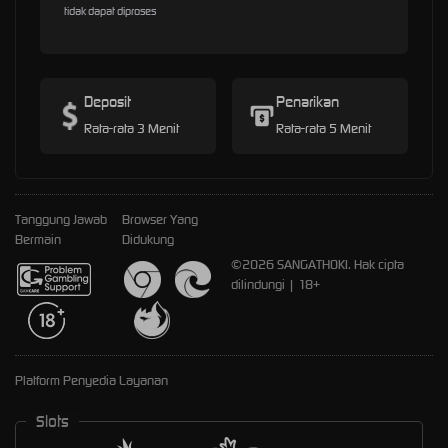
tidak dapat diproses
Deposit
Penarikan
Rata-rata 3 Menit
Rata-rata 5 Menit
Tanggung Jawab
Browser Yang
Bermain
Didukung
©2026 SANGATHOKI. Hak cipta
dilindungi | 18+
Platform Penyedia Layanan
Slots