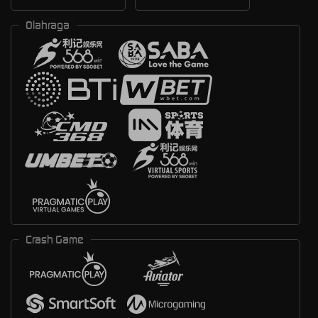
Olahraga
Crash Game