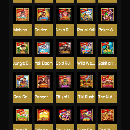
Mahjong Princess
Golden Moon Empire
Neko Riches
Royal Katt
Poker Ways
Jungle Quest
Yeti Boom
Gold Rush Cowboys
Wild Wet Win
Spirit of the Sea
Goal Go Win
Ranger Showdown
City of Jewels
Tiki Rush
The Nutcrackers