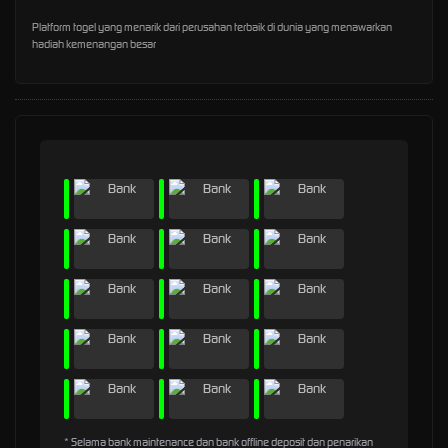
Platform togel yang menarik dari perusahan terbaik di dunia yang menawarkan
hadiah kemenangan besar
* Selama bank maintenance dan bank offline deposit dan penarikan