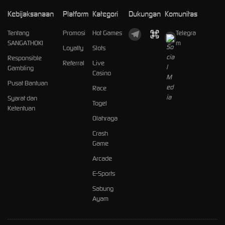
Kebijaksanaan
Platform
Kategori
Dukungan
Komunitas
Tentang
Promosi
Hot Games
Telegra
SANGATHOKI
m
Loyalty
Slots
Responsible
Referral
Live
Gambling
Casino
Pusat Bantuan
Race
Syarat dan
Togel
Ketentuan
Olahraga
Crash
Game
Arcade
E-Sports
Sabung
Ayam