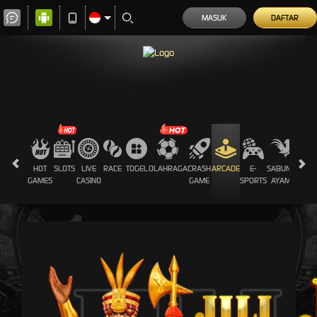
MASUK
DAFTAR
HOT
SLOTS
LIVE
RACE
TOGEL
OLAHRAGA
CRASH
ARCADE
E-
SABUNG
PROM
GAMES
CASINO
GAME
SPORTS
AYAM