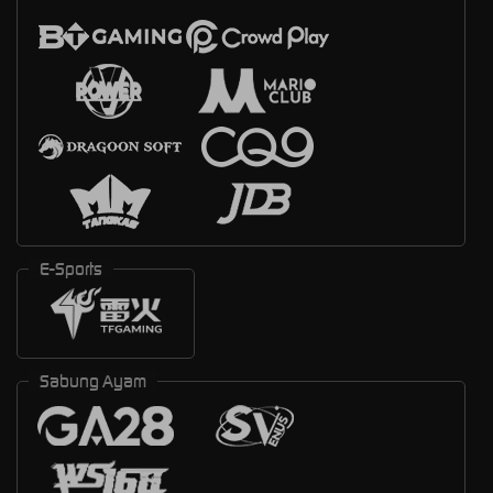
E-Sports
Sabung Ayam