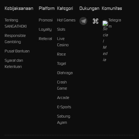
Kebijaksanaan
Platform
Kategori
Dukungan
Komunitas
Tentang
Promosi
Hot Games
Telegra
SANGATHOKI
m
Loyalty
Slots
Responsible
Referral
Live
Gambling
Casino
Pusat Bantuan
Race
Syarat dan
Togel
Ketentuan
Olahraga
Crash
Game
Arcade
E-Sports
Sabung
Ayam