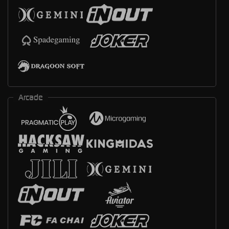
Arcade