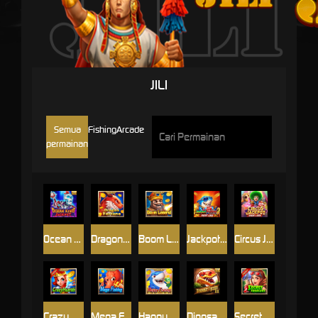
JILI
Semua
Fishing
Arcade
permainan
Ocean King Jackpot
Dragon Fortune
Boom Legend
Jackpot Fishing 2
Circus Jackpot
Crazy Hunter
Mega Fishing
Happy Fishing
Dinosaur Tycoon II
Secret Treasure