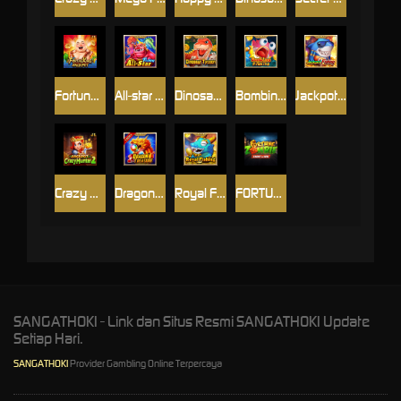
Fortune King Jackpot
All-star Fishing
Dinosaur Tycoon
Bombing Fishing
Jackpot Fishing
Crazy Hunter 2
Dragon Treasure
Royal Fishing
FORTUNE ZOMBIE
SANGATHOKI - Link dan Situs Resmi SANGATHOKI Update
Setiap Hari.
SANGATHOKI
Provider Gambling Online Terpercaya