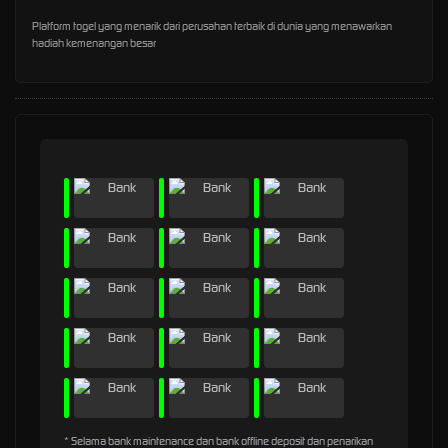
Platform togel yang menarik dari perusahan terbaik di dunia yang menawarkan
hadiah kemenangan besar
* Selama bank maintenance dan bank offline deposit dan penarikan