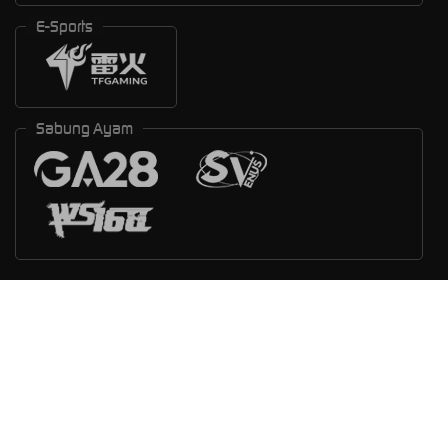
E-Sports
Sabung Ayam