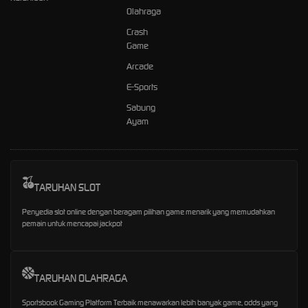
Olahraga
Crash
Game
Arcade
E-Sports
Sabung
Ayam
TARUHAN SLOT
Penyedia slot online dengan beragam pilihan game menarik yang memudahkan
pemain untuk mencapai jackpot
TARUHAN OLAHRAGA
Sportsbook Gaming Platform Terbaik menawarkan lebih banyak game, odds yang