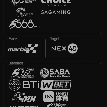
Race
Togel
Olahraga