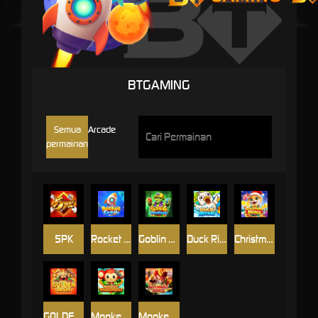
BTGAMING
Semua
Arcade
permainan
5PK
Rocket Crash
Goblin Treasure
Duck River
Christmas Mines
GOLDEN BASIN
Monkey Thunderbolt
Monkey King