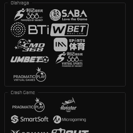
Olahraga
Crash Game