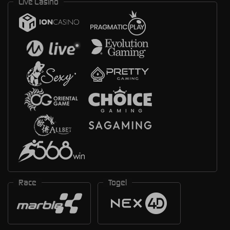
Live Casino
Race
Togel