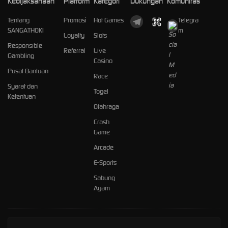
Kebijaksanaan
Platform
Kategori
Dukungan
Komunitas
Tentang
Promosi
Hot Games
Telegra
SANGATHOKI
m
Loyalty
Slots
Responsible
Referral
Live
Gambling
Casino
Pusat Bantuan
Race
Syarat dan
Togel
Ketentuan
Olahraga
Crash
Game
Arcade
E-Sports
Sabung
Ayam