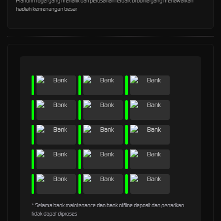
Platform togel yang menarik dari perusahan terbaik di dunia yang menawarkan
hadiah kemenangan besar
* Selama bank maintenance dan bank offline deposit dan penarikan
tidak dapat diproses