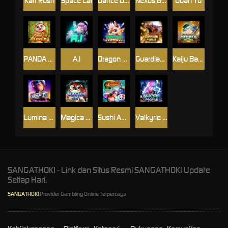
Kart Rush
Space Cat
Dance Dance Dance
Nexus Blade
Guan Yu
PANDA BLESSING
A.I
Dragon Festive
Guardian of Gold
Kaiju Battle
Lumina Drift
Magica Owl
Sushi Avenger
Valkyrie Profile
SANGATHOKI - Link dan Situs Resmi SANGATHOKI Update
Setiap Hari.
SANGATHOKI
Provider Gambling Online Terpercaya