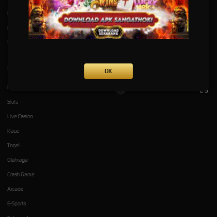
Responsible Gambling
Loyalty
Pusat Bantuan
Referral
Syarat dan Ketentuan
Kategori
Dukungan
OK
Hot Games
Slots
Live Casino
Race
Togel
Olahraga
Crash Game
Arcade
E-Sports