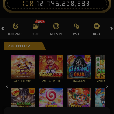
IDR
12,745,208,293
HOT GAMES
SLOTS
LIVE CASINO
RACE
TOGEL
OL
GAME POPULER
GATES OF OLYMPUS POP
BANG GACOR 1000
GOYANG GAIB
MAHJONG MAX
MAHJONG WINS 3 – BLACK SCATTER
SWEET BONANZA 2500
POKER WIN
PIRATE QUEST 1